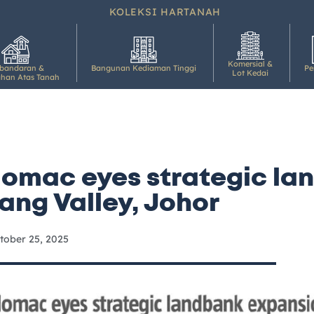
KOLEKSI HARTANAH
Komersial &
rbandaran &
Bangunan Kediaman Tinggi
Pe
Lot Kedai
han Atas Tanah
Rumah Mampu Milik
lomac eyes strategic la
ang Valley, Johor
tober 25, 2025