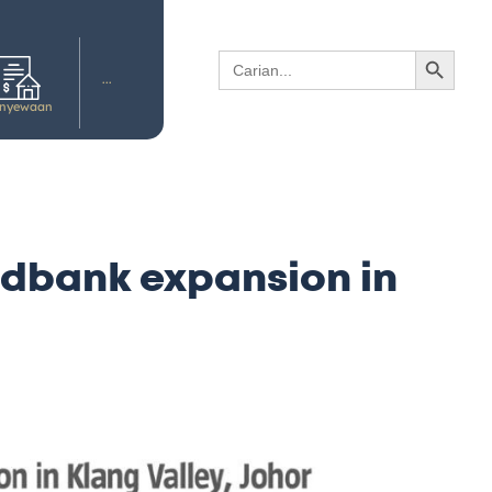
SEARCH BUTTON
Search
for:
···
nyewaan
ndbank expansion in