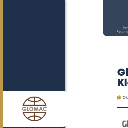
Pe
Peruma
G
Kl
Ok